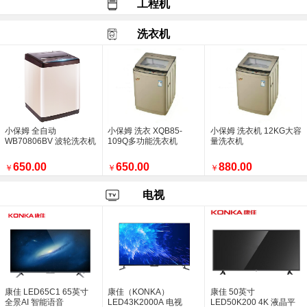
工程机
致尊贵的美的中央空调理想家一拖五用户
中央空调现场安装照片
洗衣机
西安如家精选钟楼店空调施工中
美的集团连续十年入选《财富》世界500强
西安高新尊贵一方空调新风项目
销售喜报，西安盛福远商贸有限公司美的中央
跃升31位，位列246位！ 美的集团连续
销售美的大多联9拖198
美的空气能热泵 美的采暖 销量再创新高
西安盛福远商贸有限公司
小保姆 全自动
小保姆 洗衣 XQB85-
小保姆 洗衣机 12KG大容
WB70806BV 波轮洗衣机
109Q多功能洗衣机
量洗衣机
空调风量越大越好吗？
美的风语者1.5P挂机【KFR-35GW
650.00
650.00
880.00
￥
￥
￥
西安盛福远商贸工作人员到西安市长安区现场
西安盛福远商贸进行空调维保工作
电视
销售空调多联机组及空气能热水设备
西安市雁塔区西派樘樾小区空调安装已完工
一样的空调，不一样的效果
美的理想家一拖四价格调整
美的巨瀑风1.5P挂机
康佳 LED65C1 65英寸
康佳（KONKA）
康佳 50英寸
全景AI 智能语音
LED43K2000A 电视
LED50K200 4K 液晶平