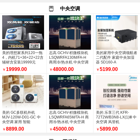
家用中央空调一拖四多钱
中央空调
西安盛福远商贸有限公司放假通知
承接石家街地铁口耕雨医院空调安装项目
西安盛福远商贸有限公司承接北大街如家精选
空调外机噪音大可通过以下步骤处理
美的3P风管机客厅必选产品
商洛酒店地下室机房已安装过半
西安盛福远商贸有限公司
美的理想家系列120一拖
志高 GCHV-积微模块机
美的家用中央空调领航者
盛福远的联系方法
4，内机71+36+22+22含
LSQWRFA130M/FA-H
二代配件 家庭中央加湿
销量统计
辅材含安装19999元
商用冷/热水机 中央空调
器 SD160-A
空调冬天使用开机后多长时间可以出风属于正
19999.00
48000.00
5199.00
￥
￥
￥
中央空调多联机外机吊装中
中央空调商用空调都有哪几种
空调什么时候买最便宜
安装空调就找西安盛福远
选美的中央空调：3分产品定底气，7分安装
美的中央空调四大系列
西安空调安装
美的 GC多联机外机
志高 GCHV-积微模块机
美的 乐享三代 KFR-
MJV-120W-D01-GC 中
LSQWRFA65M/TA-H 商
72T2W/B3N8-LX(1)Ⅲ 中
盛福远祝全国人们国庆快乐
央空调 家用 智能
用冷/热水机 中央空调
央空调 风管机
美的家用中央空调-新风探索家您了解多少
8899.00
45000.00
5899.00
￥
￥
￥
选中央空调别只盯着价格，还有更重要的
盛福远承接商洛五星级酒店空调安装工程