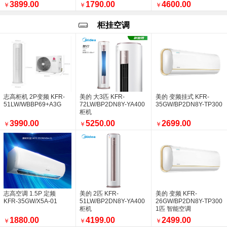
销售喜报，西安盛福远商贸有限公司美的中央
3899.00
1790.00
4600.00
￥
￥
￥
跃升31位，位列246位！ 美的集团连续
销售美的大多联9拖198
柜挂空调
美的空气能热泵 美的采暖 销量再创新高
西安盛福远商贸有限公司
空调风量越大越好吗？
美的风语者1.5P挂机【KFR-35GW
西安盛福远商贸工作人员到西安市长安区现场
西安盛福远商贸进行空调维保工作
销售空调多联机组及空气能热水设备
志高柜机 2P变频 KFR-
美的 大3匹 KFR-
美的 变频挂式 KFR-
51LW/WBBP69+A3G
西安市雁塔区西派樘樾小区空调安装已完工
72LW/BP2DN8Y-YA400
35GW/BP2DN8Y-TP300
柜机
一样的空调，不一样的效果
3990.00
5250.00
2699.00
￥
￥
￥
美的理想家一拖四价格调整
美的巨瀑风1.5P挂机
西安安装空调就找陕西盛福远
商洛酒店新风安装现场照片
突发状况下吊篮施工应急处置演练
西安盛福远建设工程有限公司祝全国人们五一
10万级净化车间已完工
志高空调 1.5P 定频
美的 2匹 KFR-
美的 变频 KFR-
唐都医院实验室改造项目全面完成
KFR-35GW/X5A-01
51LW/BP2DN8Y-YA400
26GW/BP2DN8Y-TP300
西安盛福远商贸有限公司承接商洛市康养酒店
柜机
1匹 智能空调
美的APP（i管家）
1880.00
4199.00
2499.00
￥
￥
￥
西安盛福远商贸有限公司开工大吉