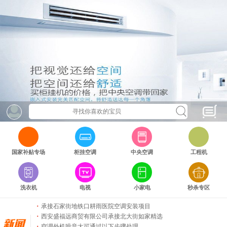
西安安装空调就找陕西盛福远
商洛酒店新风安装现场照片
突发状况下吊篮施工应急处置演练
西安盛福远建设工程有限公司祝全国人们五一
10万级净化车间已完工
唐都医院实验室改造项目全面完成
国家补贴专场
柜挂空调
中央空调
工程机
西安盛福远商贸有限公司承接商洛市康养酒店
美的APP（i管家）
西安盛福远商贸有限公司开工大吉
家用中央空调一拖四多钱
洗衣机
电视
小家电
秒杀专区
西安盛福远商贸有限公司放假通知
承接石家街地铁口耕雨医院空调安装项目
西安盛福远商贸有限公司承接北大街如家精选
空调外机噪音大可通过以下步骤处理