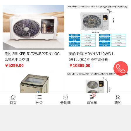
美的 2匹 KFR-51T2W/BP2DN1-GC
美的 玲珑 MDVH-V140W/N1-
风管机中央空调
5R1LL(E1) 中央空调外机
￥5299.00
￥10899.00
0
首页
分类
分销商
购物车
我的
小保姆 洗衣 XQB85-109Q多功能洗
美的 玲珑 MDVH-V180W/N1-
衣机
615LL(E1) 中央空调外机