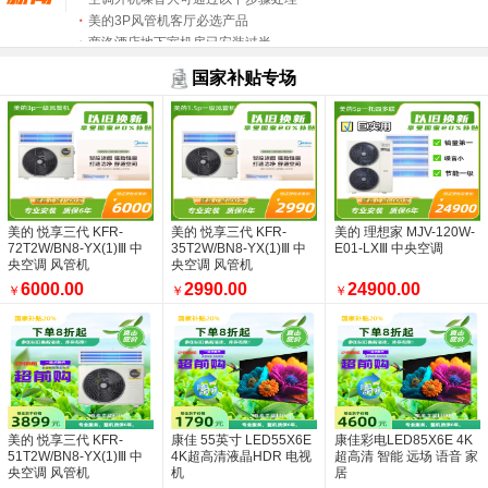
美的3P风管机客厅必选产品
商洛酒店地下室机房已安装过半
西安盛福远商贸有限公司
国家补贴专场
盛福远的联系方法
销量统计
空调冬天使用开机后多长时间可以出风属于正
中央空调多联机外机吊装中
中央空调商用空调都有哪几种
空调什么时候买最便宜
安装空调就找西安盛福远
美的 悦享三代 KFR-
美的 悦享三代 KFR-
美的 理想家 MJV-120W-
选美的中央空调：3分产品定底气，7分安装
72T2W/BN8-YX(1)Ⅲ 中
35T2W/BN8-YX(1)Ⅲ 中
E01-LXⅢ 中央空调
美的中央空调四大系列
央空调 风管机
央空调 风管机
西安空调安装
6000.00
2990.00
24900.00
￥
￥
￥
盛福远祝全国人们国庆快乐
美的家用中央空调-新风探索家您了解多少
选中央空调别只盯着价格，还有更重要的
盛福远承接商洛五星级酒店空调安装工程
致尊贵的美的中央空调理想家一拖五用户
中央空调现场安装照片
西安如家精选钟楼店空调施工中
美的 悦享三代 KFR-
康佳 55英寸 LED55X6E
康佳彩电LED85X6E 4K
美的集团连续十年入选《财富》世界500强
51T2W/BN8-YX(1)Ⅲ 中
4K超高清液晶HDR 电视
超高清 智能 远场 语音 家
央空调 风管机
西安高新尊贵一方空调新风项目
机
居