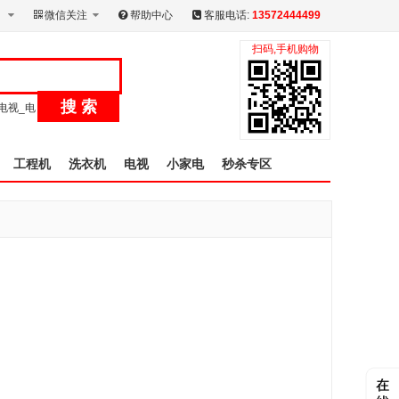
微信关注
帮助中心
客服电话:
13572444499
扫码,手机购物
搜 索
电视_电
工程机
洗衣机
电视
小家电
秒杀专区