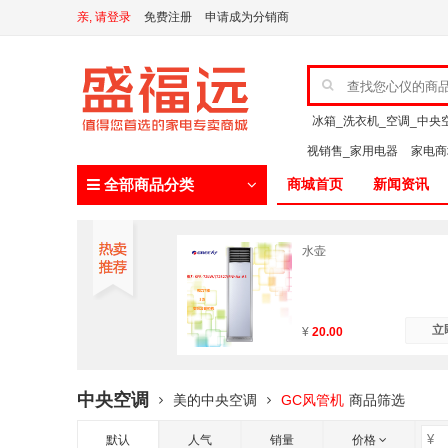
亲, 请登录
免费注册
申请成为分销商
冰箱_洗衣机_空调_中央
视销售_家用电器
家电
全部商品分类
商城首页
新闻资讯
水壶
立
¥
20.00
中央空调
美的中央空调
GC风管机
商品筛选
默认
人气
销量
价格