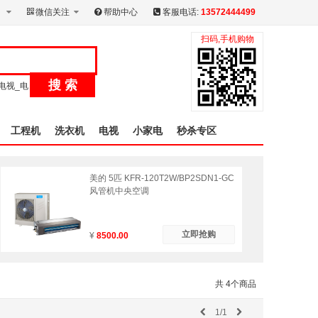
微信关注
帮助中心
客服电话:
13572444499
扫码,手机购物
搜 索
电视_电
工程机
洗衣机
电视
小家电
秒杀专区
美的 5匹 KFR-120T2W/BP2SDN1-GC
风管机中央空调
立即抢购
¥
8500.00
共 4个商品
1/1