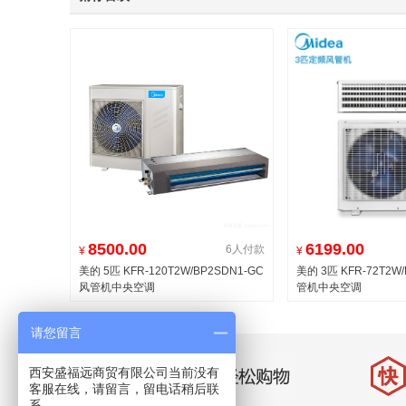
8500.00
6199.00
6人付款
¥
¥
美的 5匹 KFR-120T2W/BP2SDN1-GC
美的 3匹 KFR-72T2W/
风管机中央空调
管机中央空调
请您留言
西安盛福远商贸有限公司当前没有
客服在线，请留言，留电话稍后联
系