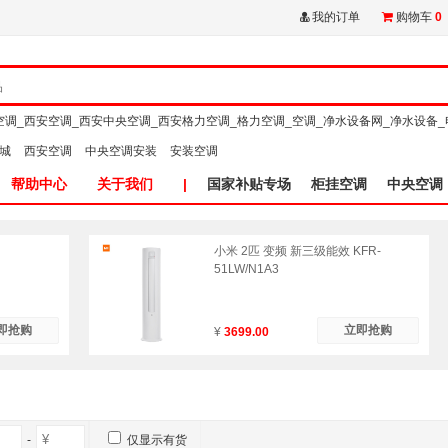
我的订单
购物车
0
空调_西安空调_西安中央空调_西安格力空调_格力空调_空调_净水设备网_净水设备_
商城
西安空调
中央空调安装
安装空调
帮助中心
关于我们
|
国家补贴专场
柜挂空调
中央空调
小米 2匹 变频 新三级能效 KFR-
51LW/N1A3
即抢购
立即抢购
¥
3699.00
-
仅显示有货