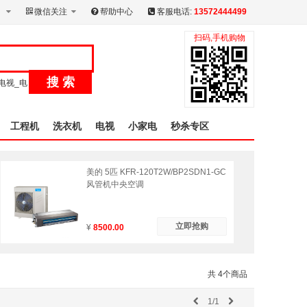
微信关注
帮助中心
客服电话:
13572444499
扫码,手机购物
搜 索
电视_电
工程机
洗衣机
电视
小家电
秒杀专区
美的 5匹 KFR-120T2W/BP2SDN1-GC
风管机中央空调
立即抢购
¥
8500.00
共 4个商品
1/1