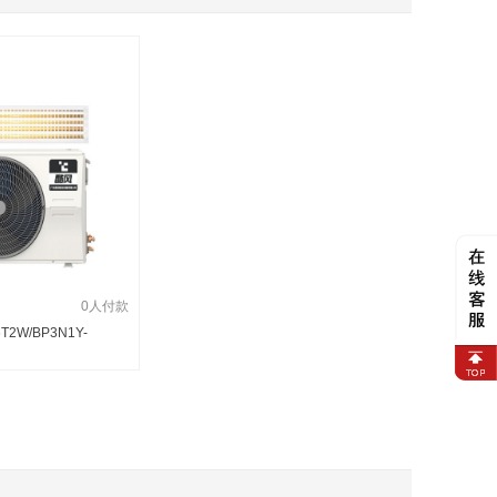
0人付款
T2W/BP3N1Y-