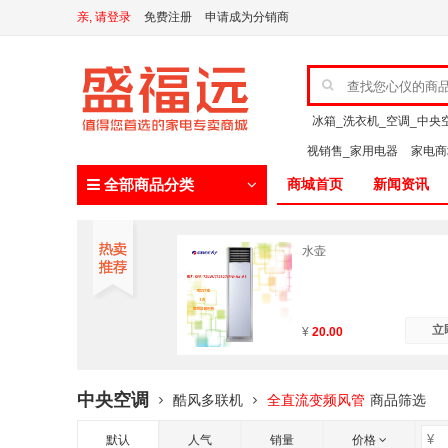
亲, 请登录
免费注册
申请成为分销商
冰箱_洗衣机_空调_中央
视销售_家用电器
家电
全部商品分类
商城首页
新闻资讯
水壶
立
¥
20.00
中央空调
酷风多联机
全直流变频风管
商品筛选
默认
人气
销量
价格