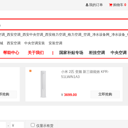
我的订单
购物车
0
空调_西安空调_西安中央空调_西安格力空调_格力空调_空调_净水设备网_净水设备_
商城
西安空调
中央空调安装
安装空调
帮助中心
关于我们
|
国家补贴专场
柜挂空调
中央空调
小米 2匹 变频 新三级能效 KFR-
51LW/N1A3
即抢购
立即抢购
¥
3699.00
-
仅显示有货