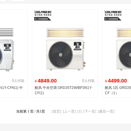
4849.00
4499.00
0人付款
0人付款
¥
¥
1Y-CFA(1) 中
酷风 中央空调 GRD35T2W/BP3N1Y-
酷风 1匹 GRD26
CF(1)
CF（1）
当前第 1 页 / 共1页
[首页]
[上一页]
[1]
[下一页]
[最后一页]