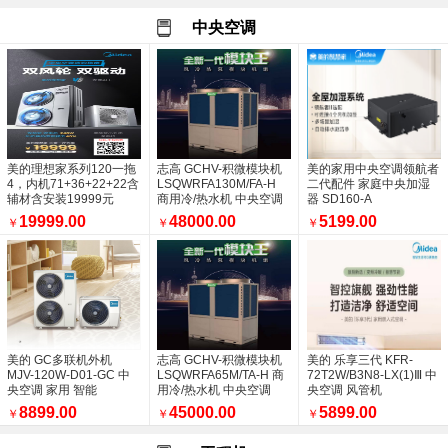
西安盛福远商贸有限公司承接商洛市康养酒店
美的APP（i管家）
中央空调
西安盛福远商贸有限公司开工大吉
家用中央空调一拖四多钱
西安盛福远商贸有限公司放假通知
承接石家街地铁口耕雨医院空调安装项目
西安盛福远商贸有限公司承接北大街如家精选
空调外机噪音大可通过以下步骤处理
美的3P风管机客厅必选产品
美的理想家系列120一拖
志高 GCHV-积微模块机
美的家用中央空调领航者
商洛酒店地下室机房已安装过半
4，内机71+36+22+22含
LSQWRFA130M/FA-H
二代配件 家庭中央加湿
辅材含安装19999元
商用冷/热水机 中央空调
器 SD160-A
西安盛福远商贸有限公司
19999.00
盛福远的联系方法
48000.00
5199.00
￥
￥
￥
销量统计
空调冬天使用开机后多长时间可以出风属于正
中央空调多联机外机吊装中
中央空调商用空调都有哪几种
空调什么时候买最便宜
安装空调就找西安盛福远
美的 GC多联机外机
选美的中央空调：3分产品定底气，7分安装
志高 GCHV-积微模块机
美的 乐享三代 KFR-
MJV-120W-D01-GC 中
LSQWRFA65M/TA-H 商
72T2W/B3N8-LX(1)Ⅲ 中
美的中央空调四大系列
央空调 家用 智能
用冷/热水机 中央空调
央空调 风管机
西安空调安装
8899.00
45000.00
5899.00
￥
￥
￥
盛福远祝全国人们国庆快乐
美的家用中央空调-新风探索家您了解多少