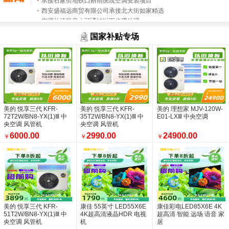
西安盛福远商贸有限公司承接北大街如家精选
空调外机噪音大可通过以下步骤处理
美的3P风管机客厅必选产品
国家补贴专场
商洛酒店地下室机房已安装过半
西安盛福远商贸有限公司
盛福远的联系方法
销量统计
空调冬天使用开机后多长时间可以出风属于正
中央空调多联机外机吊装中
中央空调商用空调都有哪几种
美的 悦享三代 KFR-
美的 悦享三代 KFR-
美的 理想家 MJV-120W-
空调什么时候买最便宜
72T2W/BN8-YX(1)Ⅲ 中
35T2W/BN8-YX(1)Ⅲ 中
E01-LXⅢ 中央空调
安装空调就找西安盛福远
央空调 风管机
央空调 风管机
选美的中央空调：3分产品定底气，7分安装
6000.00
2990.00
24900.00
￥
￥
￥
美的中央空调四大系列
西安空调安装
盛福远祝全国人们国庆快乐
美的家用中央空调-新风探索家您了解多少
选中央空调别只盯着价格，还有更重要的
盛福远承接商洛五星级酒店空调安装工程
致尊贵的美的中央空调理想家一拖五用户
美的 悦享三代 KFR-
康佳 55英寸 LED55X6E
康佳彩电LED85X6E 4K
中央空调现场安装照片
51T2W/BN8-YX(1)Ⅲ 中
4K超高清液晶HDR 电视
超高清 智能 远场 语音 家
央空调 风管机
机
居
西安如家精选钟楼店空调施工中