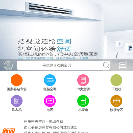
西安安装空调就找陕西盛福远
商洛酒店新风安装现场照片
突发状况下吊篮施工应急处置演练
西安盛福远建设工程有限公司祝全国人们五一
国家补贴专场
柜挂空调
中央空调
工程机
10万级净化车间已完工
唐都医院实验室改造项目全面完成
西安盛福远商贸有限公司承接商洛市康养酒店
美的APP（i管家）
洗衣机
电视
小家电
秒杀专区
西安盛福远商贸有限公司开工大吉
家用中央空调一拖四多钱
西安盛福远商贸有限公司放假通知
承接石家街地铁口耕雨医院空调安装项目