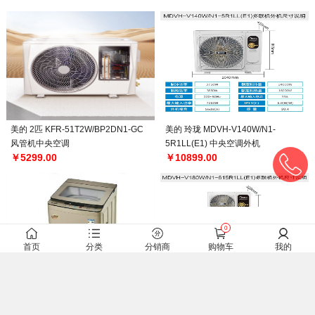
美的 2匹 KFR-51T2W/BP2DN1-GC
美的 玲珑 MDVH-V140W/N1-
风管机中央空调
5R1LL(E1) 中央空调外机
￥5299.00
￥10899.00
0
首页
分类
分销商
购物车
我的
小保姆 洗衣 XQB85-109Q多功能洗
美的 玲珑 MDVH-V180W/N1-
衣机
615LL(E1) 中央空调外机