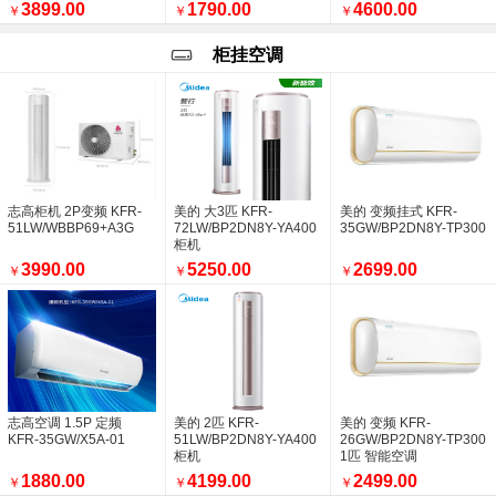
3899.00
1790.00
4600.00
美的集团连续十年入选《财富》世界500强
￥
￥
￥
西安高新尊贵一方空调新风项目
销售喜报，西安盛福远商贸有限公司美的中央
柜挂空调
跃升31位，位列246位！ 美的集团连续
销售美的大多联9拖198
美的空气能热泵 美的采暖 销量再创新高
西安盛福远商贸有限公司
空调风量越大越好吗？
美的风语者1.5P挂机【KFR-35GW
西安盛福远商贸工作人员到西安市长安区现场
志高柜机 2P变频 KFR-
美的 大3匹 KFR-
美的 变频挂式 KFR-
51LW/WBBP69+A3G
72LW/BP2DN8Y-YA400
35GW/BP2DN8Y-TP300
西安盛福远商贸进行空调维保工作
柜机
销售空调多联机组及空气能热水设备
3990.00
5250.00
2699.00
￥
￥
￥
西安市雁塔区西派樘樾小区空调安装已完工
一样的空调，不一样的效果
美的理想家一拖四价格调整
美的巨瀑风1.5P挂机
西安安装空调就找陕西盛福远
商洛酒店新风安装现场照片
突发状况下吊篮施工应急处置演练
志高空调 1.5P 定频
美的 2匹 KFR-
美的 变频 KFR-
西安盛福远建设工程有限公司祝全国人们五一
KFR-35GW/X5A-01
51LW/BP2DN8Y-YA400
26GW/BP2DN8Y-TP300
10万级净化车间已完工
柜机
1匹 智能空调
唐都医院实验室改造项目全面完成
1880.00
4199.00
2499.00
￥
￥
￥