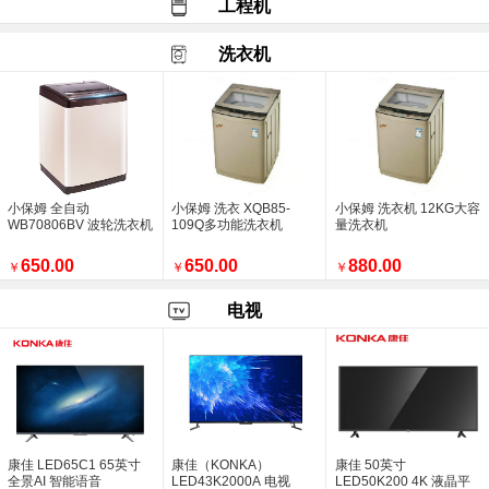
工程机
选中央空调别只盯着价格，还有更重要的
盛福远承接商洛五星级酒店空调安装工程
洗衣机
致尊贵的美的中央空调理想家一拖五用户
中央空调现场安装照片
西安如家精选钟楼店空调施工中
美的集团连续十年入选《财富》世界500强
西安高新尊贵一方空调新风项目
销售喜报，西安盛福远商贸有限公司美的中央
跃升31位，位列246位！ 美的集团连续
小保姆 全自动
小保姆 洗衣 XQB85-
小保姆 洗衣机 12KG大容
销售美的大多联9拖198
WB70806BV 波轮洗衣机
109Q多功能洗衣机
量洗衣机
美的空气能热泵 美的采暖 销量再创新高
西安盛福远商贸有限公司
650.00
650.00
880.00
￥
￥
￥
空调风量越大越好吗？
美的风语者1.5P挂机【KFR-35GW
电视
西安盛福远商贸工作人员到西安市长安区现场
西安盛福远商贸进行空调维保工作
销售空调多联机组及空气能热水设备
西安市雁塔区西派樘樾小区空调安装已完工
一样的空调，不一样的效果
美的理想家一拖四价格调整
美的巨瀑风1.5P挂机
康佳 LED65C1 65英寸
康佳（KONKA）
康佳 50英寸
全景AI 智能语音
LED43K2000A 电视
LED50K200 4K 液晶平